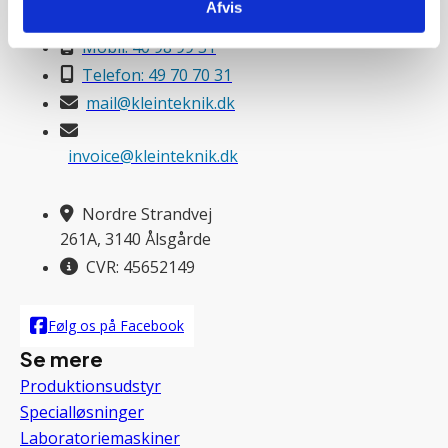
Afvis
Kontakt
Mobil: 40 98 99 31
Telefon: 49 70 70 31
mail@kleinteknik.dk
invoice@kleinteknik.dk
Nordre Strandvej
261A, 3140 Ålsgårde
CVR: 45652149
Følg os på Facebook
Se mere
Produktionsudstyr
Specialløsninger
Laboratoriemaskiner