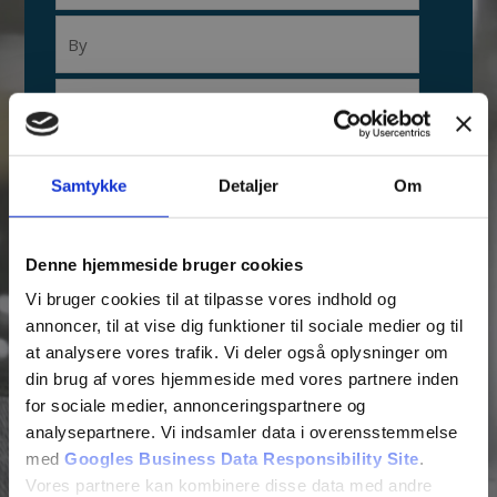
Samtykke
Detaljer
Om
Denne hjemmeside bruger cookies
Fjern
Vi bruger cookies til at tilpasse vores indhold og
annoncer, til at vise dig funktioner til sociale medier og til
at analysere vores trafik. Vi deler også oplysninger om
din brug af vores hjemmeside med vores partnere inden
for sociale medier, annonceringspartnere og
analysepartnere. Vi indsamler data i overensstemmelse
med
Googles Business Data Responsibility Site
.
Vores partnere kan kombinere disse data med andre