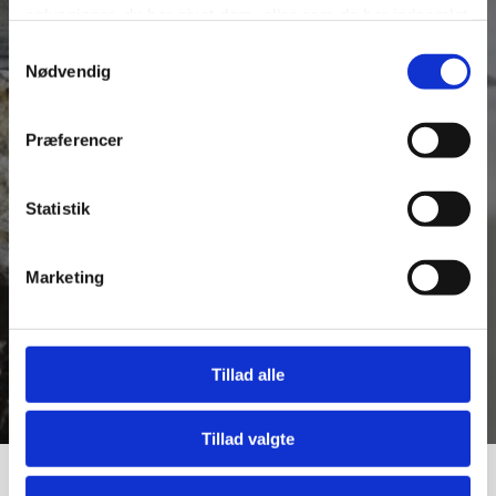
oplysninger, du har givet dem, eller som de har indsamlet
fra din brug af deres tjenester.
Samtykkevalg
Nødvendig
Se Cookie & Privatlivspolitik
her
Præferencer
Tilføj filer (max 5)
Statistik
Marketing
Kontakt os
Tillad alle
Tillad valgte