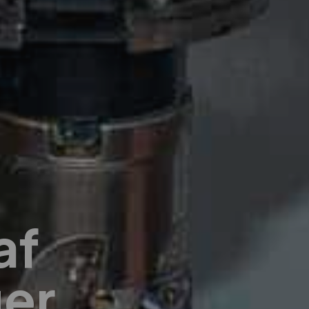
af
ger