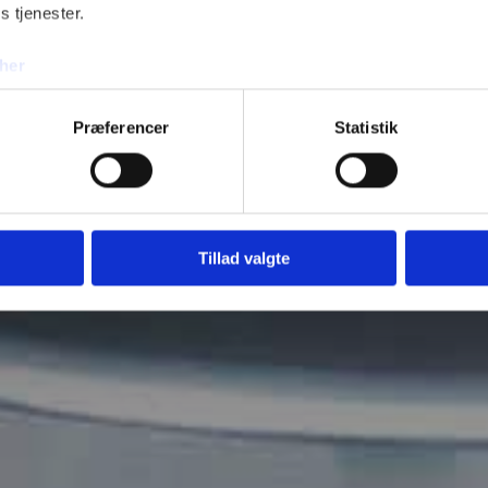
s tjenester.
her
Præferencer
Statistik
Tillad valgte