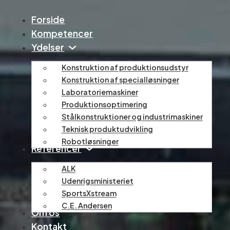
Forside
Kompetencer
Ydelser
Konstruktion af produktionsudstyr
Konstruktion af specialløsninger
Laboratoriemaskiner
Produktionsoptimering
Stålkonstruktioner og industrimaskiner
​Teknisk produktudvikling
Robotløsninger
Referencer
ALK
Udenrigsministeriet
SportsXstream
C.E. Andersen
Om os
Kontakt