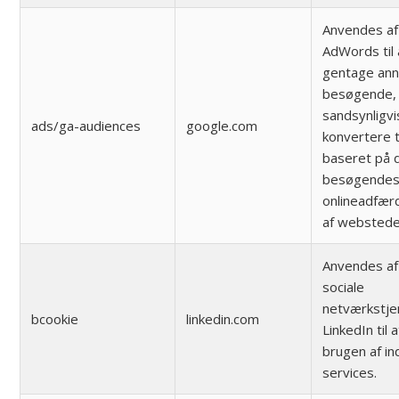
Anvendes af
AdWords til 
gentage ann
besøgende,
sandsynligvis
ads/ga-audiences
google.com
konvertere t
baseret på 
besøgende
onlineadfær
af webstede
Anvendes af
sociale
netværkstje
bcookie
linkedin.com
LinkedIn til 
brugen af in
services.