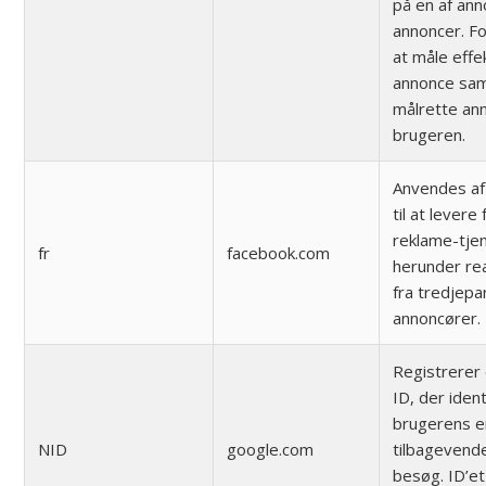
på en af an
annoncer. F
at måle effe
annonce sam
målrette ann
brugeren.
Anvendes af
til at levere
reklame-tje
fr
facebook.com
herunder re
fra tredjepa
annoncører.
Registrerer 
ID, der ident
brugerens 
NID
google.com
tilbagevend
besøg. ID’e