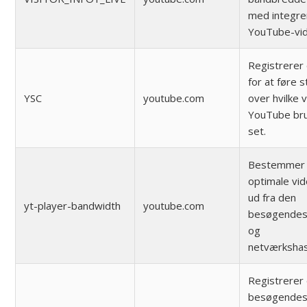
med integre
YouTube-vi
Registrerer 
for at føre s
YSC
youtube.com
over hvilke 
YouTube br
set.
Bestemmer
optimale vid
ud fra den
yt-player-bandwidth
youtube.com
besøgendes
og
netværkshas
Registrerer
besøgende