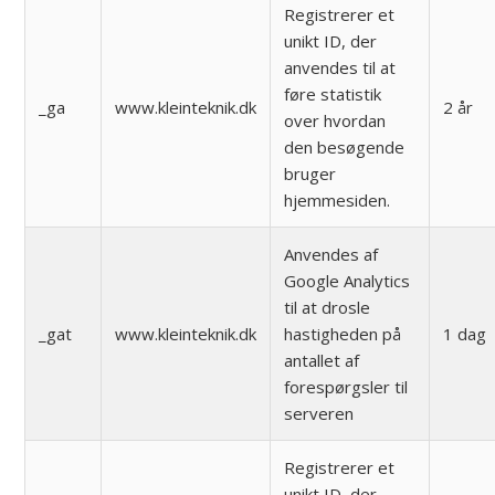
Registrerer et
unikt ID, der
anvendes til at
føre statistik
_ga
www.kleinteknik.dk
2 år
over hvordan
den besøgende
bruger
hjemmesiden.
Anvendes af
Google Analytics
til at drosle
_gat
www.kleinteknik.dk
hastigheden på
1 dag
antallet af
forespørgsler til
serveren
Registrerer et
unikt ID, der