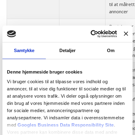
til at målret
annoncer
Registrerer 
på mobile e
GPS
youtube.com
at muliggøre
baseret på 
Samtykke
Detaljer
Om
GPS lokation
Gemmer det
Denne hjemmeside bruger cookies
lang
ads.linkedin.com
brugeren har
Vi bruger cookies til at tilpasse vores indhold og
en hjemmes
annoncer, til at vise dig funktioner til sociale medier og til
at analysere vores trafik. Vi deler også oplysninger om
Anvendes af
din brug af vores hjemmeside med vores partnere inden
sociale
for sociale medier, annonceringspartnere og
netværkstje
lidc
linkedin.com
analysepartnere. Vi indsamler data i overensstemmelse
LinkedIn til 
med
Googles Business Data Responsibility Site
.
brugen af in
Vores partnere kan kombinere disse data med andre