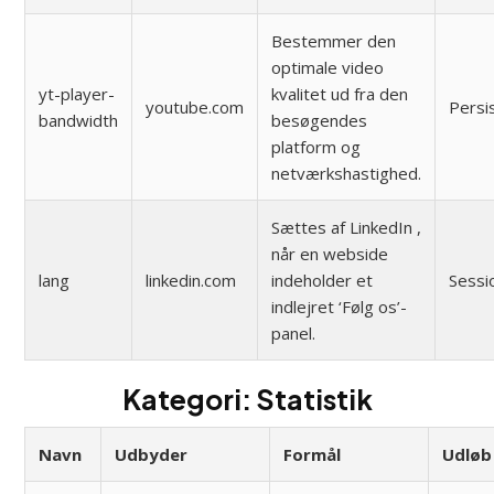
Bestemmer den
optimale video
yt-player-
kvalitet ud fra den
youtube.com
Persi
bandwidth
besøgendes
platform og
netværkshastighed.
Sættes af LinkedIn ,
når en webside
lang
linkedin.com
indeholder et
Sessi
indlejret ‘Følg os’-
panel.
Kategori: Statistik
Navn
Udbyder
Formål
Udløb