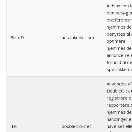
Indsamler d
den besøge
præferencer
hjemmeside
benyttes til 
BizoID
ads.linkedin.com
optimere
hjemmeside
annonce-rel
forhold til d
specifikke 
Anvendes af
DoubleClick t
registrere 
rapportere
hjemmeside
handlinger e
IDE
doubleclick.net
have set elle