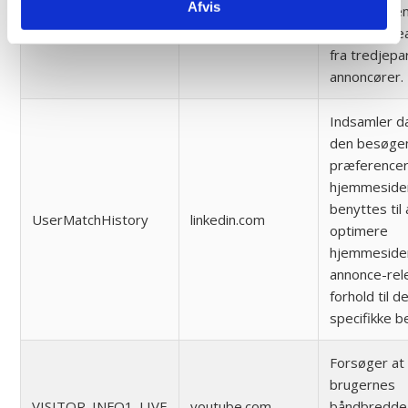
Afvis
reklame-tje
tr
facebook.com
herunder re
fra tredjepa
annoncører.
Indsamler d
den besøge
præferencer
hjemmeside
benyttes til 
UserMatchHistory
linkedin.com
optimere
hjemmeside
annonce-rel
forhold til d
specifikke 
Forsøger at
brugernes
VISITOR_INFO1_LIVE
youtube.com
båndbredde 