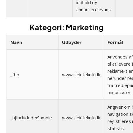
indhold og
annoncerelevans.
Kategori: Marketing
Navn
Udbyder
Formål
Anvendes af
til at levere
reklame-tje
_fbp
www.kleinteknik.dk
herunder re
fra tredjepa
annoncører.
Angiver om 
navigation s
_hjIncludedInSample
www.kleinteknik.dk
registreres 
statistik.